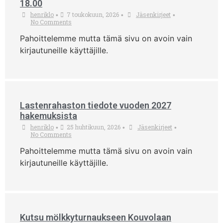
18.00
henriklo
7 toukokuun, 2026
Jäsenkirjeet
•
•
•
No Comments
Pahoittelemme mutta tämä sivu on avoin vain
kirjautuneille käyttäjille.
Lastenrahaston tiedote vuoden 2027
hakemuksista
henriklo
25 huhtikuun, 2026
Jäsenkirjeet
•
•
•
No Comments
Pahoittelemme mutta tämä sivu on avoin vain
kirjautuneille käyttäjille.
Kutsu mölkkyturnaukseen Kouvolaan