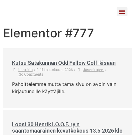
Elementor #777
Kutsu Satakunnan Odd Fellow Golf-kisaan
henriklo
11 toukokuun, 2026
Jäsenkirjeet
•
•
•
No Comments
Pahoittelemme mutta tämä sivu on avoin vain
kirjautuneille käyttäjille.
Loosi 30 Henrik I.O.O.F. ry:n
sääntömääräinen kevätkokous 13.5.2026 klo